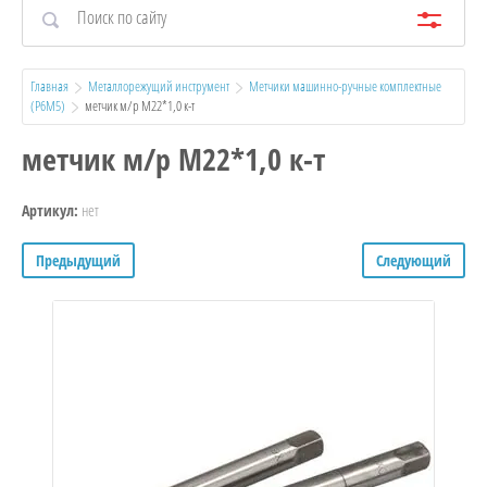
Главная
Металлорежущий инструмент
Метчики машинно-ручные комплектные 
(Р6М5)
  метчик м/р М22*1,0 к-т
метчик м/р М22*1,0 к-т
нет
Артикул:
Предыдущий
Следующий