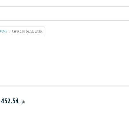
к Р6М5
  Сверло к/х ф22,25 шлиф.
452.54
руб.