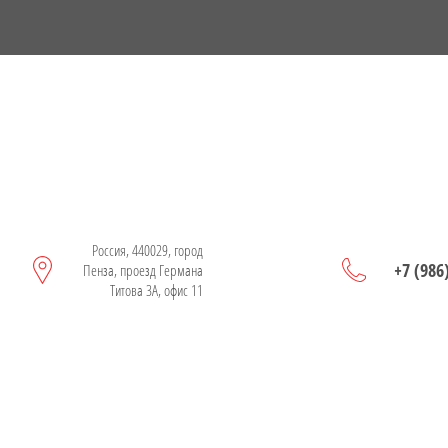
Россия, 440029, город
+7 (986
Пенза, проезд Германа
Титова 3А, офис 11