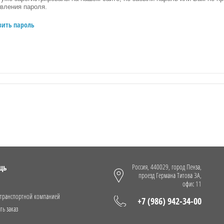
вления пароля.
вить пароль
щь
Россия, 440029, город Пенза,
проезд Германа Титова 3А,
офис 11
 транспортной компанией
+7 (986) 942-34-00
ть заказ