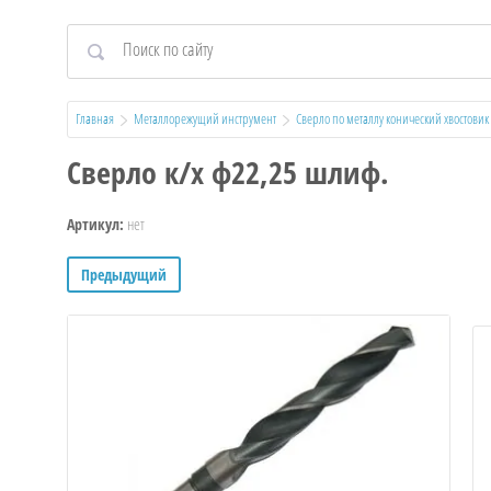
Главная
Металлорежущий инструмент
Сверло по металлу конический хвостови
Сверло к/х ф22,25 шлиф.
нет
Артикул:
Предыдущий