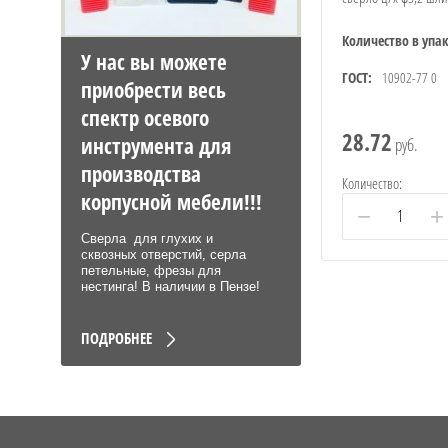
Количество в упа
У нас вы можете
ГОСТ:
10902-77 0
приобрести весь
спектр осевого
28.72
инструмента для
руб.
производства
Количество:
корпусной мебели!!!
−
+
Сверла для глухих и
сквозных отверстий, серла
петельные, фрезы для
нестинга! В наличии в Пензе!
ПОДРОБНЕЕ