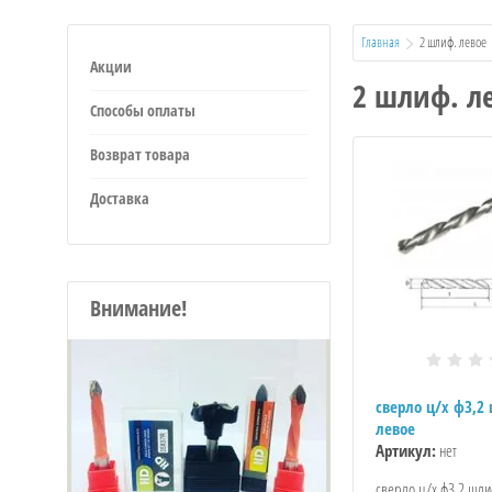
Главная
  2 шлиф. левое
Акции
2 шлиф. л
Способы оплаты
Возврат товара
Доставка
Внимание!
сверло ц/х ф3,2
левое
Артикул:
нет
сверло ц/х ф3,2 шли