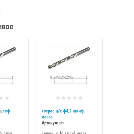
евое
 шлиф.
сверло ц/х ф4,2 шлиф.
левое
Артикул:
нет
ф. левое
сверло ц/х ф4,2 шлиф. левое