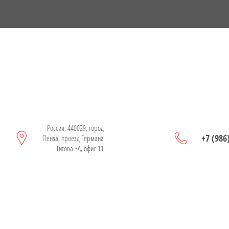
Россия, 440029, город
+7 (986
Пенза, проезд Германа
Титова 3А, офис 11