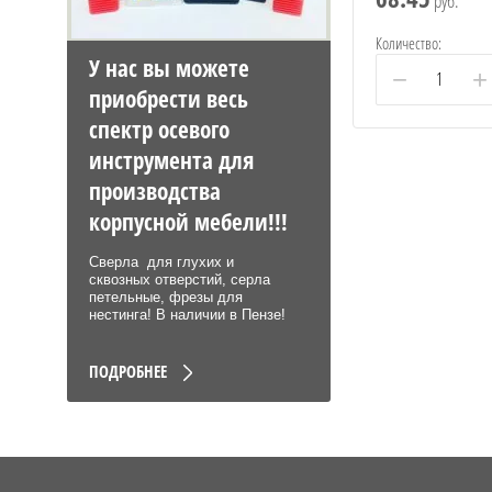
руб.
Количество:
У нас вы можете
−
+
приобрести весь
спектр осевого
инструмента для
производства
корпусной мебели!!!
Сверла для глухих и
сквозных отверстий, серла
петельные, фрезы для
нестинга! В наличии в Пензе!
ПОДРОБНЕЕ